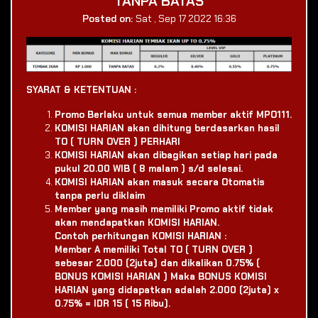
TANPA BATAS
Posted on:
Sat , Sep 17 2022 16:36
SYARAT & KETENTUAN :
Promo Berlaku untuk semua member aktif MPO111.
KOMISI HARIAN akan dihitung berdasarkan hasil
TO ( TURN OVER ) PERHARI
KOMISI HARIAN akan dibagikan setiap hari pada
pukul 20.00 WIB ( 8 malam ) s/d selesai.
KOMISI HARIAN akan masuk secara Otomatis
tanpa perlu diklaim
Member yang masih memiliki Promo aktif tidak
akan mendapatkan KOMISI HARIAN.
Contoh perhitungan KOMISI HARIAN :
Member A memiliki Total TO ( TURN OVER )
sebesar 2.000 (2juta) dan dikalikan 0.75% (
BONUS KOMISI HARIAN ) Maka BONUS KOMISI
HARIAN yang didapatkan adalah 2.000 (2juta) x
0.75% = IDR 15 ( 15 Ribu).